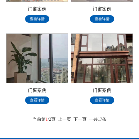
门窗案例
门窗案例
查看详情
查看详情
门窗案例
门窗案例
查看详情
查看详情
当前第
1
/2页
上一页
下一页
一共17条